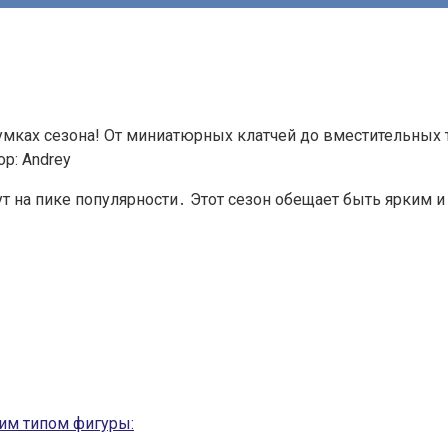
сумках сезона! От миниатюрных клатчей до вместительных
ор:
Andrey
ут на пике популярности․ Этот сезон обещает быть ярким 
шим типом фигуры: