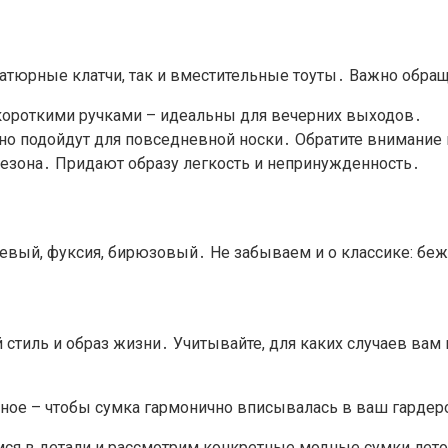
ниатюрные клатчи, так и вместительные тоуты․ Важно обра
короткими ручками – идеальны для вечерних выходов․
но подойдут для повседневной носки․ Обратите внимание 
 сезона․ Придают образу легкость и непринужденность․
евый, фуксия, бирюзовый․ Не забываем и о классике: беж
 стиль и образ жизни․ Учитывайте, для каких случаев вам 
вное – чтобы сумка гармонично вписывалась в ваш гардер
мся в детали и рассмотрим конкретные модные сумки лето