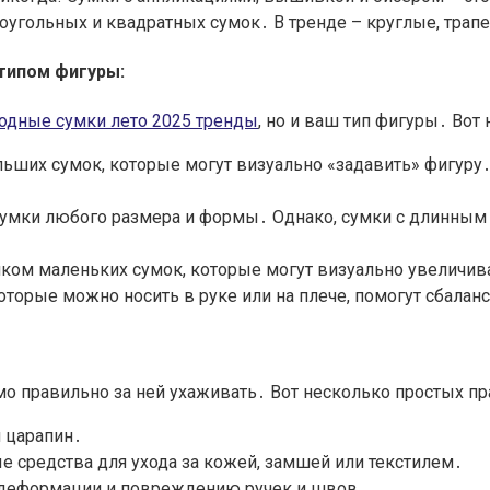
угольных и квадратных сумок․ В тренде – круглые, трап
 типом фигуры:
одные сумки лето 2025 тренды
, но и ваш тип фигуры․ Вот
ших сумок, которые могут визуально «задавить» фигуру․
умки любого размера и формы․ Однако, сумки с длинным 
ом маленьких сумок, которые могут визуально увеличива
оторые можно носить в руке или на плече, помогут сбалан
мо правильно за ней ухаживать․ Вот несколько простых пр
и царапин․
е средства для ухода за кожей, замшей или текстилем․
к деформации и повреждению ручек и швов․