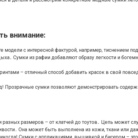
ть внимание:
е модели с интересной фактурой, например, тиснением п
дыха․ Сумки из рафии добавляют образу легкости и богемн
ринтами – отличный способ добавить красок в свой повсе
д! Прозрачные сумки позволяют демонстрировать содержи
разных размеров – от клатчей до тоутов․ Цепь может сл
ивости․ Она может быть выполнена из кожи, ткани или да
никогда! Сумки с аппликациями, вышивкой и бисером – эт