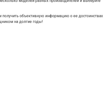
е несколько моделей разных производителей и выберите
ам получить объективную информацию о ее достоинствах
щником на долгие годы!