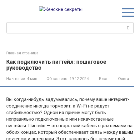
Перейти
к
контенту
Поиск:
Главная страница
Как подключить пигтейл: пошаговое
руководство
На чтение:
4 мин
Обновлено:
19.12.2024
Блог
Ольга
Вы когда-нибудь задумывались, почему ваше интернет-
соединение иногда тормозит, а Wi-Fi не радует
стабильностью? Одной из причин могут быть
неправильно подключенные или некачественные
пигтейлы. Пигтейл — это короткий кабель с разъемами на
обоих концах, который обеспечивает связь между вашим
роутером и антеннами. Этот, казалось бы, незаметный