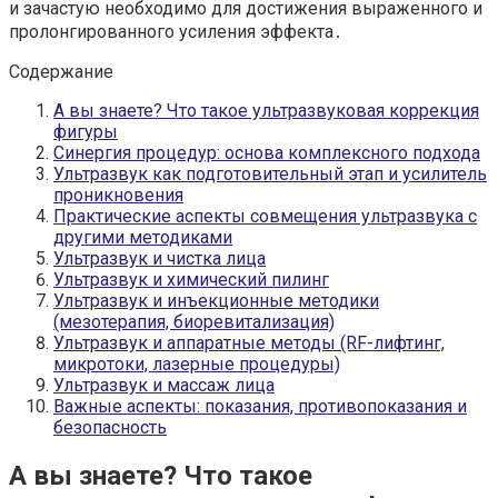
и зачастую необходимо для достижения выраженного и
пролонгированного усиления эффекта․
Содержание
А вы знаете? Что такое ультразвуковая коррекция
фигуры
Синергия процедур: основа комплексного подхода
Ультразвук как подготовительный этап и усилитель
проникновения
Практические аспекты совмещения ультразвука с
другими методиками
Ультразвук и чистка лица
Ультразвук и химический пилинг
Ультразвук и инъекционные методики
(мезотерапия, биоревитализация)
Ультразвук и аппаратные методы (RF-лифтинг,
микротоки, лазерные процедуры)
Ультразвук и массаж лица
Важные аспекты: показания, противопоказания и
безопасность
А вы знаете? Что такое