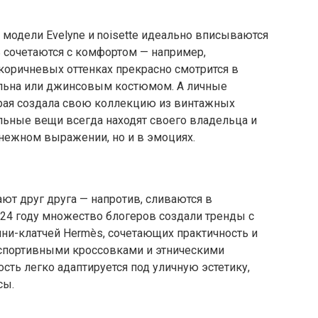
модели Evelyne и noisette идеально вписываются
ь сочетаются с комфортом — например,
 коричневых оттенках прекрасно смотрится в
 льна или джинсовым костюмом. А личные
орая создала свою коллекцию из винтажных
льные вещи всегда находят своего владельца и
енежном выражении, но и в эмоциях.
ют друг друга — напротив, сливаются в
24 году множество блогеров создали тренды с
ни-клатчей Hermès, сочетающих практичность и
и, спортивными кроссовками и этническими
сть легко адаптируется под уличную эстетику,
сы.