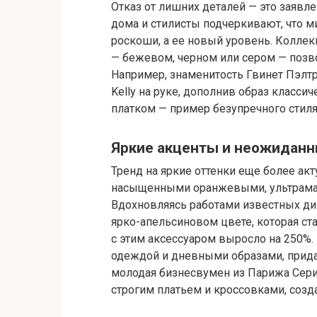
Отказ от лишних деталей — это заявл
дома и стилисты подчеркивают, что ми
роскоши, а ее новый уровень. Коллекци
— бежевом, черном или сером — позво
Например, знаменитость Гвинет Пэлтр
Kelly на руке, дополнив образ кла
платком — пример безупречного стиля
Яркие акценты и неожиданн
Тренд на яркие оттенки еще более ак
насыщенными оранжевыми, ультрама
Вдохновляясь работами известных диз
ярко-апельсиновом цвете, которая ста
с этим аксессуаром выросло на 250%.
одеждой и дневными образами, прида
молодая бизнесвумен из Парижа Сери
строгим платьем и кроссовками, созд