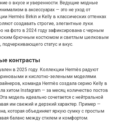
ение о вкусе и уверенности. Ведущие модные
нимализм в аксессуарах — это не уход от
и Hermès Birkin и Kelly в классических оттенках
ляют создавать строгие, элегантные луки.
о на фото в 2024 году зафиксирована с черным
ссическим брючным костюмом и светлым шелковым
, подчеркивающего статус и вкус.
ые контрасты
туален в 2025 году. Коллекции Hermès радуют
риновыми и кислотно-зелеными моделями.
айнеров, команда Hermès создала серию Kelly в
ла хитом Instagram — за месяц количество постов
 Эта модель идеально сочетается с нейтральной
вая им свежий и дерзкий характер. Пример —
на, которая объединяет яркую сумку с простым
авая баланс между стилем и комфортом.