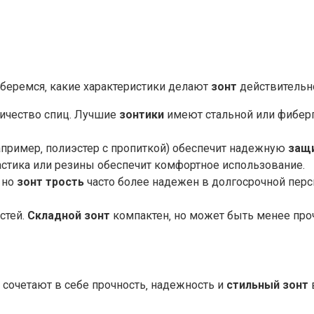
беремся‚ какие характеристики делают
зонт
действительн
личество спиц. Лучшие
зонтики
имеют стальной или фиберг
например‚ полиэстер с пропиткой) обеспечит надежную
защ
пластика или резины обеспечит комфортное использование.
 но
зонт трость
часто более надежен в долгосрочной перс
стей.
Складной зонт
компактен‚ но может быть менее пр
е сочетают в себе прочность‚ надежность и
стильный зонт