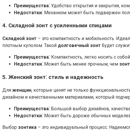
Преимущества
⁚ Удобство открытия и закрытия‚ ком
Недостатки
⁚ Механизм может быть подвержен пол
4.
Складной зонт
с усиленными спицами
Складной зонт
– это компактность и мобильность. Идеал
плотным куполом. Такой
долговечный зонт
будет служит
Преимущества
⁚ Компактность‚ легко носить с собой
Недостатки
⁚ Может быть менее прочным‚ чем
зонт
5.
Женский зонт
⁚ стиль и надежность
Для
женщин
‚ которые ценят не только функциональность
дизайном и качественными материалами‚ который подче
Преимущества
⁚ Большой выбор дизайнов‚ качеств
Недостатки
⁚ Может быть дороже обычных моделей
Выбор
зонтика
– это индивидуальный процесс. Надеемся