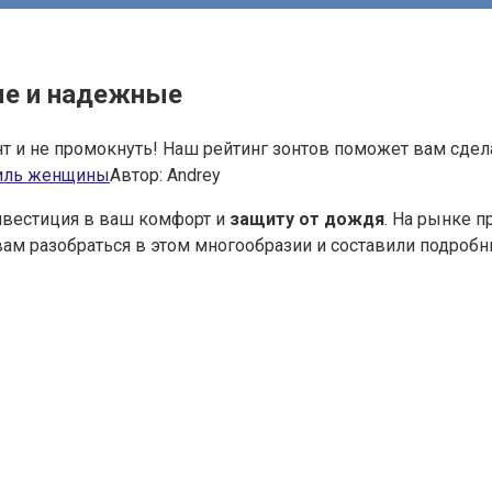
ые и надежные
нт и не промокнуть! Наш рейтинг зонтов поможет вам сде
тиль женщины
Автор:
Andrey
инвестиция в ваш комфорт и
защиту от дождя
. На рынке 
ам разобраться в этом многообразии и составили подроб