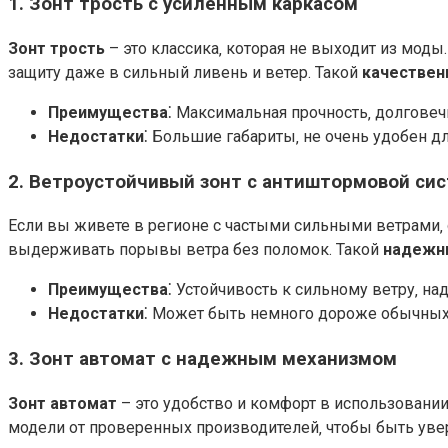
1.
Зонт трость
с усиленным каркасом
Зонт трость
– это классика‚ которая не выходит из мо
защиту даже в сильный ливень и ветер. Такой
качествен
Преимущества
⁚ Максимальная прочность‚ долговеч
Недостатки
⁚ Большие габариты‚ не очень удобен д
2.
Ветроустойчивый зонт
с антиштормовой си
Если вы живете в регионе с частыми сильными ветрами‚
выдерживать порывы ветра без поломок. Такой
надежн
Преимущества
⁚ Устойчивость к сильному ветру‚ н
Недостатки
⁚ Может быть немного дороже обычных
3.
Зонт автомат
с надежным механизмом
Зонт автомат
– это удобство и комфорт в использовании
модели от проверенных производителей‚ чтобы быть уве