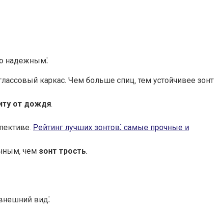
о надежным⁚
лассовый каркас. Чем больше спиц‚ тем устойчивее зонт
иту от дождя
.
пективе.
Рейтинг лучших зонтов⁚ самые прочные и
очным‚ чем
зонт трость
.
внешний вид⁚