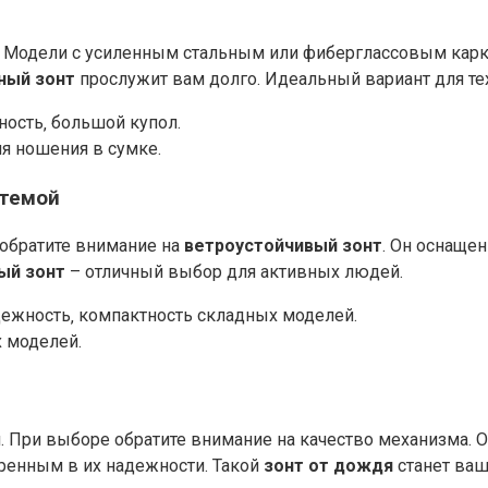
ды. Модели с усиленным стальным или фиберглассовым к
ный зонт
прослужит вам долго. Идеальный вариант для тех
ность‚ большой купол.
ля ношения в сумке.
стемой
 обратите внимание на
ветроустойчивый зонт
. Он оснаще
ый зонт
– отличный выбор для активных людей.
адежность‚ компактность складных моделей.
 моделей.
. При выборе обратите внимание на качество механизма. О
ренным в их надежности. Такой
зонт от дождя
станет ва