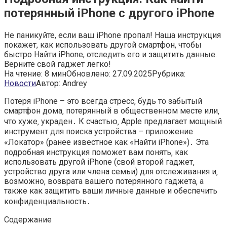
потерянный iPhone с другого iPhone
Не паникуйте, если ваш iPhone пропал! Наша инструкция
покажет, как использовать другой смартфон, чтобы
быстро Найти iPhone, отследить его и защитить данные.
Верните свой гаджет легко!
На чтение:
8 мин
Обновлено:
27.09.2025
Рубрика:
Новости
Автор:
Andrey
Потеря iPhone – это всегда стресс‚ будь то забытый
смартфон дома‚ потерянный в общественном месте или‚
что хуже‚ украден․ К счастью‚ Apple предлагает мощный
инструмент для поиска устройства – приложение
«Локатор» (ранее известное как «Найти iPhone»)․ Эта
подробная инструкция поможет вам понять‚ как
использовать другой iPhone (свой второй гаджет‚
устройство друга или члена семьи) для отслеживания и‚
возможно‚ возврата вашего потерянного гаджета‚ а
также как защитить ваши личные данные и обеспечить
конфиденциальность․
Содержание