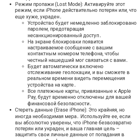
Режим пропажи (Lost Mode): Активируйте этот
режим‚ если iPhone действительно потерян или‚ что
еще хуже‚ украден․
Устройство будет немедленно заблокировано
паролем‚ предотвращая
несанкционированный доступ․
На экране блокировки появится
настраиваемое сообщение с вашим
контактным номером телефона‚ чтобы
честный нашедший мог связаться с вами․
Будет автоматически включено
отслеживание геолокации‚ и вы сможете в
реальном времени видеть перемещения
устройства на карте․
Все платежные карты‚ привязанные к Apple
Pay‚ будут временно отключены для вашей
финансовой безопасности․
Стереть данные (Erase iPhone): Это крайняя‚ но
иногда необходимая мера․ Используйте ее‚ если
вы абсолютно уверены‚ что iPhone безвозвратно
потерян или украден‚ и ваша главная цель –
защитить свои личные данные от попадания в