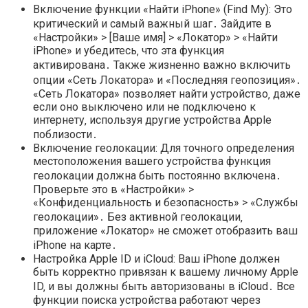
Включение функции «Найти iPhone» (Find My): Это
критический и самый важный шаг․ Зайдите в
«Настройки» > [Ваше имя] > «Локатор» > «Найти
iPhone» и убедитесь‚ что эта функция
активирована․ Также жизненно важно включить
опции «Сеть Локатора» и «Последняя геопозиция»․
«Сеть Локатора» позволяет найти устройство‚ даже
если оно выключено или не подключено к
интернету‚ используя другие устройства Apple
поблизости․
Включение геолокации: Для точного определения
местоположения вашего устройства функция
геолокации должна быть постоянно включена․
Проверьте это в «Настройки» >
«Конфиденциальность и безопасность» > «Службы
геолокации»․ Без активной геолокации‚
приложение «Локатор» не сможет отобразить ваш
iPhone на карте․
Настройка Apple ID и iCloud: Ваш iPhone должен
быть корректно привязан к вашему личному Apple
ID‚ и вы должны быть авторизованы в iCloud․ Все
функции поиска устройства работают через