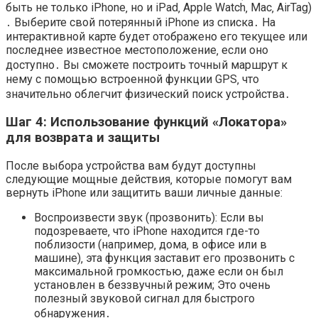
быть не только iPhone‚ но и iPad‚ Apple Watch‚ Mac‚ AirTag)
․ Выберите свой потерянный iPhone из списка․ На
интерактивной карте будет отображено его текущее или
последнее известное местоположение‚ если оно
доступно․ Вы сможете построить точный маршрут к
нему с помощью встроенной функции GPS‚ что
значительно облегчит физический поиск устройства․
Шаг 4: Использование функций «Локатора»
для возврата и защиты
После выбора устройства вам будут доступны
следующие мощные действия‚ которые помогут вам
вернуть iPhone или защитить ваши личные данные:
Воспроизвести звук (прозвонить): Если вы
подозреваете‚ что iPhone находится где-то
поблизости (например‚ дома‚ в офисе или в
машине)‚ эта функция заставит его прозвонить с
максимальной громкостью‚ даже если он был
установлен в беззвучный режим; Это очень
полезный звуковой сигнал для быстрого
обнаружения․