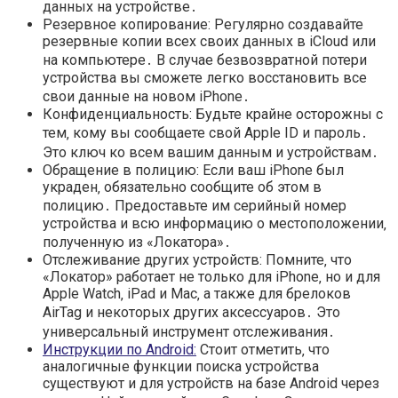
данных на устройстве․
Резервное копирование: Регулярно создавайте
резервные копии всех своих данных в iCloud или
на компьютере․ В случае безвозвратной потери
устройства вы сможете легко восстановить все
свои данные на новом iPhone․
Конфиденциальность: Будьте крайне осторожны с
тем‚ кому вы сообщаете свой Apple ID и пароль․
Это ключ ко всем вашим данным и устройствам․
Обращение в полицию: Если ваш iPhone был
украден‚ обязательно сообщите об этом в
полицию․ Предоставьте им серийный номер
устройства и всю информацию о местоположении‚
полученную из «Локатора»․
Отслеживание других устройств: Помните‚ что
«Локатор» работает не только для iPhone‚ но и для
Apple Watch‚ iPad и Mac‚ а также для брелоков
AirTag и некоторых других аксессуаров․ Это
универсальный инструмент отслеживания․
Инструкции по Android:
Стоит отметить‚ что
аналогичные функции поиска устройства
существуют и для устройств на базе Android через