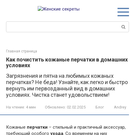
Перейти
к
контенту
Поиск:
Главная страница
Как почистить кожаные перчатки в домашних
условиях
Загрязнения и пятна на любимых кожаных
перчатках? Не беда! Узнайте, как легко и быстро
вернуть им первозданный вид в домашних
условиях. Чистка станет удовольствием!
На чтение:
4 мин
Обновлено:
02.02.2025
Блог
Andrey
Кожаные
перчатки
– стильный и практичный аксессуар,
требующий особого
ухода
. Со временем на них