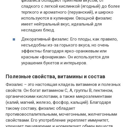
физалиса обладают приятным вкусом, от
сладкого с легкой кислинкой (ягодный) до более
терпкого и ароматного (перуанский), и широко
используются в кулинарии. Овощной физалис
имеет нейтральный вкус, идеальный для
несладких блюд.
Декоративный физалис: Его плоды, как правило,
несъедобны из-за горького вкуса, но очень
эффектны благодаря ярко-оранжевым или
красным «фонарикам». Он используется для
украшения букетов и интерьеров.
Полезные свойства, витамины и состав
Физалис – это настоящая кладезь витаминов и полезных
свойств. Он богат витамином С, А, группы В, пектином,
органическими кислотами, а также микроэлементами
(калий, магний, железо, фосфор, кальций). Благодаря
такому составу, физалис обладает
противовоспалительными, мочегонными, желчегонными
свойствами. Его употребление укрепляет иммунитет,
улучшает пищеварение и нормализует обмен веществ.