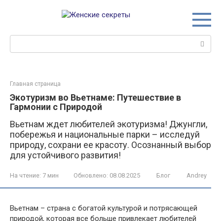
Перейти
к
контенту
Поиск:
Главная страница
Экотуризм во Вьетнаме: Путешествие в
Гармонии с Природой
Вьетнам ждет любителей экотуризма! Джунгли,
побережья и национальные парки – исследуй
природу, сохрани ее красоту. Осознанный выбор
для устойчивого развития!
На чтение:
7 мин
Обновлено:
08.08.2025
Блог
Andrey
Вьетнам – страна с богатой культурой и потрясающей
природой, которая все больше привлекает любителей