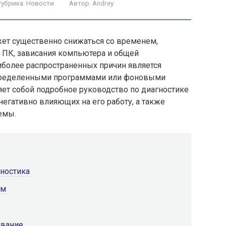
убрика:
Новости
Автор:
Andrey
ет существенно снижаться со временем,
 ПК, зависания компьютера и общей
иболее распространенных причин является
определенными программами или фоновыми
яет собой подробное руководство по диагностике
егативно влияющих на его работу, а также
емы.
гностика
мм
ивание