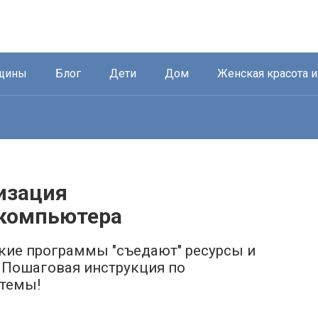
нщины
Блог
Дети
Дом
Женская красота 
изация
 компьютера
кие программы "съедают" ресурсы и
 Пошаговая инструкция по
стемы!