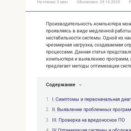
На чтение:
3 мин
Обновлено:
29.10.2025
Р
Производительность компьютера мож
проявляясь в виде медленной работы
нестабильности системы. Одной из на
чрезмерная нагрузка, создаваемая 
процессами. Данная статья представл
компьютера и выявлению программ, н
предлагает методы оптимизации сист
Содержание
I. Симптомы и первоначальная диа
II. Выявление проблемных програ
III. Проверка на вредоносное ПО
IV. Оптимизация системы и обслуж