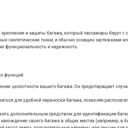
 крепления и защиты багажа, который пассажиры берут с 
очные синтетические ткани, и обычно оснащен застежками 
 их функциональность и надежность.
х функций.
чение целостности вашего багажа. Он предотвращает случ
ться для удобной переноски багажа, позволяя располагать
жить дополнительным средством для идентификации багаж
 нахождение своего багажа в общих местах (например, в б
 могут иметь дополнительные карманы или секции для хр