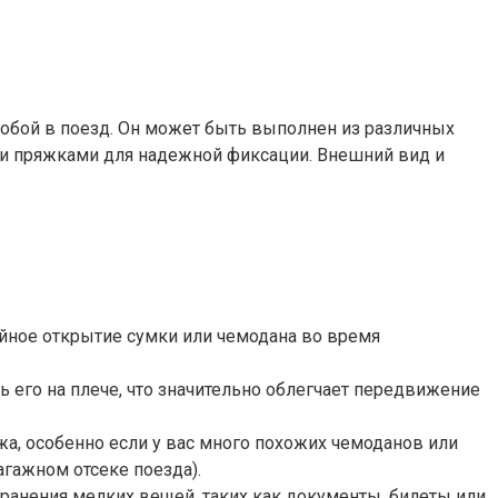
собой в поезд. Он может быть выполнен из различных
или пряжками для надежной фиксации. Внешний вид и
айное открытие сумки или чемодана во время
 его на плече, что значительно облегчает передвижение
а, особенно если у вас много похожих чемоданов или
агажном отсеке поезда).
анения мелких вещей, таких как документы, билеты или