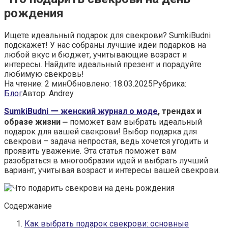
рождения
Ищете идеальный подарок для свекрови? SumkiBudni
подскажет! У нас собраны лучшие идеи подарков на
любой вкус и бюджет, учитывающие возраст и
интересы. Найдите идеальный презент и порадуйте
любимую свекровь!
На чтение:
2 мин
Обновлено:
18.03.2025
Рубрика:
Блог
Автор:
Andrey
SumkiBudni ー женский журнал о моде
, трендах и
образе жизни
⎼ поможет вам выбрать идеальный
подарок для вашей свекрови! Выбор подарка для
свекрови – задача непростая, ведь хочется угодить и
проявить уважение. Эта статья поможет вам
разобраться в многообразии идей и выбрать лучший
вариант, учитывая возраст и интересы вашей свекрови.
Содержание
Как выбрать подарок свекрови: основные