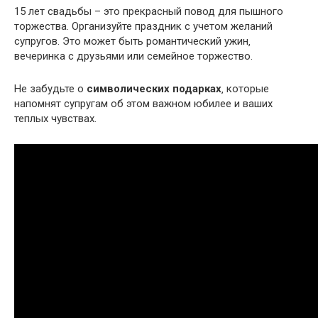
15 лет свадьбы – это прекрасный повод для пышного
торжества. Организуйте праздник с учетом желаний
супругов. Это может быть романтический ужин‚
вечеринка с друзьями или семейное торжество.
Не забудьте о
символических подарках
‚ которые
напомнят супругам об этом важном юбилее и ваших
теплых чувствах.