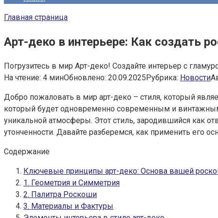
Главная страница
Арт-деко в интерьере: Как создать р
Погрузитесь в мир Арт-деко! Создайте интерьер с гламур
На чтение:
4 мин
Обновлено:
20.09.2025
Рубрика:
Новости
А
Добро пожаловать в мир арт-деко – стиля, который являе
который будет одновременно современным и винтажным, 
уникальной атмосферы. Этот стиль, зародившийся как от
утонченности. Давайте разберемся, как применить его 
Содержание
Ключевые принципы арт-деко: Основа вашей роск
1. Геометрия и Симметрия
2. Палитра Роскоши
3. Материалы и Фактуры
Элементы интерьера в стиле арт-деко