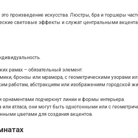
ь, это произведение искусства. Люстры, бра и торшеры ч
тические световые эффекты и служат центральными акцент
индивидуальность.
ких рамах – обязательный элемент.
рамики, бронзы или мрамора, с геометрическими узорами 
ким работам, абстракциям или изображениям городской жи
 орнаментами подчеркнут линии и формы интерьера.
 или атласа, они могут быть однотонными или с геометрич
енными цветами для создания акцентов.
мнатах