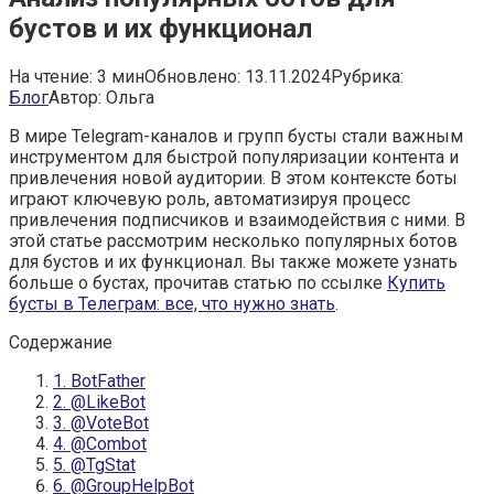
бустов и их функционал
На чтение:
3 мин
Обновлено:
13.11.2024
Рубрика:
Блог
Автор:
Ольга
В мире Telegram-каналов и групп бусты стали важным
инструментом для быстрой популяризации контента и
привлечения новой аудитории. В этом контексте боты
играют ключевую роль, автоматизируя процесс
привлечения подписчиков и взаимодействия с ними. В
этой статье рассмотрим несколько популярных ботов
для бустов и их функционал. Вы также можете узнать
больше о бустах, прочитав статью по ссылке
Купить
бусты в Телеграм: все, что нужно знать
.
Содержание
1. BotFather
2. @LikeBot
3. @VoteBot
4. @Combot
5. @TgStat
6. @GroupHelpBot